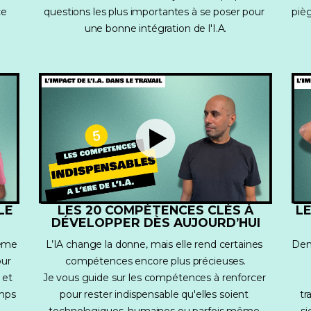
e 
questions les plus importantes à se poser pour 
pièg
une bonne intégration de l'I.A.
LE
LES 20 COMPÉTENCES CLÉS À
LE
DÉVELOPPER DÈS AUJOURD’HUI
eme 
L’IA change la donne, mais elle rend certaines 
Dema
ur 
compétences encore plus précieuses.
et 
Je vous guide sur les compétences à renforcer 
mps 
pour rester indispensable qu'elles soient 
tr