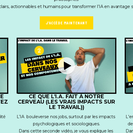
lairs, actionnables et humains pour transformer l’IA en avantage st
J'ACCÈDE MAINTENANT
RE
CE QUE L’I.A. FAIT À NOTRE
TEZ
CERVEAU (LES VRAIS IMPACTS SUR
LE TRAVAIL))
té 
L’IA  bouleverse nos jobs, surtout par les impacts 
L'e
psychologiques et sociologiques.
de
Dans cette seconde vidéo, je vous explique les 
Dan