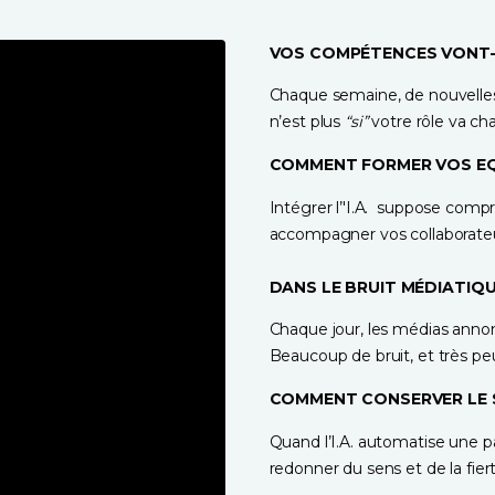
VOS COMPÉTENCES VONT-
Chaque semaine, de nouvelles I
n’est plus 
“si”
 votre rôle va ch
COMMENT FORMER VOS EQ
Intégrer l’'I.A.  suppose compr
accompagner vos collaborateu
DANS LE BRUIT MÉDIATIQU
Chaque jour, les médias annonc
Beaucoup de bruit, et très pe
COMMENT CONSERVER LE S
Quand l’I.A. automatise une pa
redonner du sens et de la fier